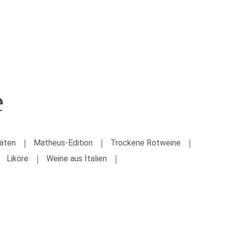
0
e
täten
Matheus-Edition
Trockene Rotweine
Liköre
Weine aus Italien