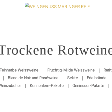
Trockene Rotwein
Feinherbe Weissweine
Fruchtig-Milde Weissweine
Rari
Blanc de Noir und Roséweine
Sekte
Edelbrände
Weinzubehör
Kennenlern-Pakete
Geniesser-Pakete