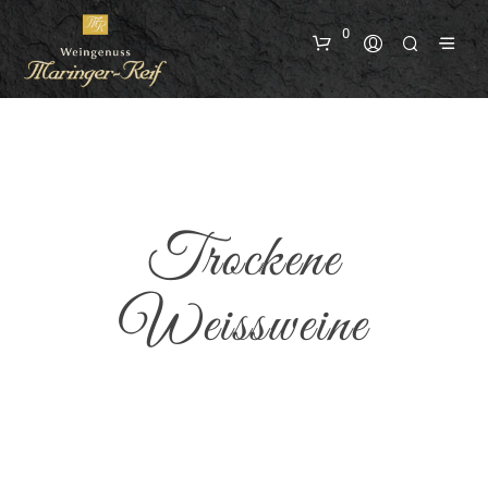
0
Trockene
Weissweine