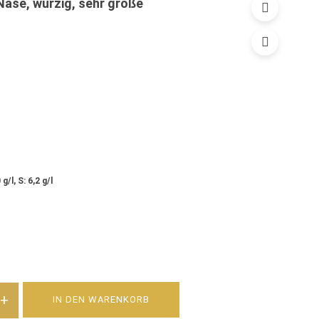
ase, würzig, sehr große
g/l, S: 6,2 g/l
+
IN DEN WARENKORB
NNAY TROCKEN MENGE