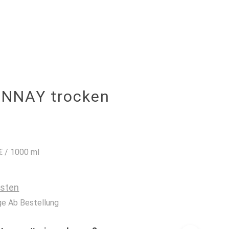
0
NNAY trocken
€
/
1000
ml
osten
ge Ab Bestellung