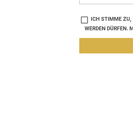
B
ICH STIMME ZU,
I
WERDEN DÜRFEN. M
T
T
E
L
A
S
S
E
N
S
I
E
D
I