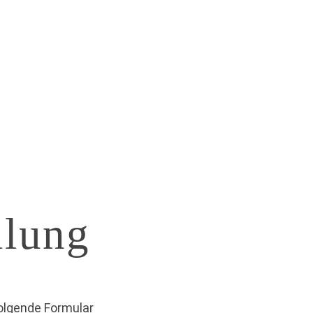
0
llung
olgende Formular