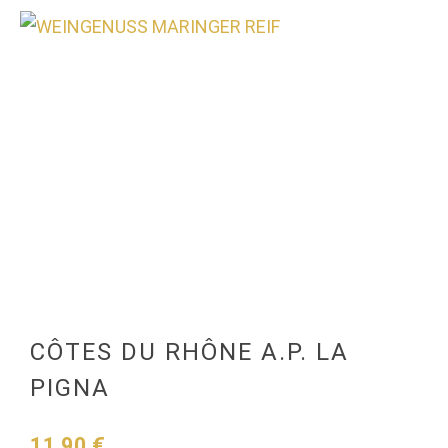
0
CÔTES DU RHÔNE A.P. LA
PIGNA
11,90
€