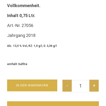
Vollkommenheit.
Inhalt 0,75
Ltr.
Art.-Nr. 27056
Jahrgang 2018
Alc. 13,5 % Vol, RZ: 1,9 g/l, S: 3,36 g/l
enthält Sulfite
-
+
IN DEN WARENKORB
CÔTES DU RHÔNE