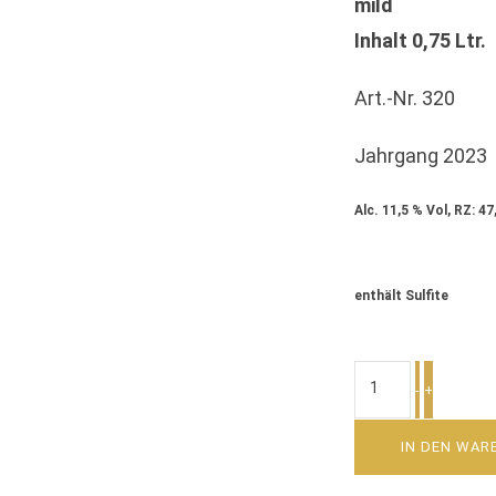
mild
Inhalt 0,75 Ltr.
Art.-Nr. 320
Jahrgang 2023
Alc. 11,5 % Vol, RZ: 47,6
enthält Sulfite
RIESLING
-
+
SEKT
MILD
IN DEN WAR
MENGE