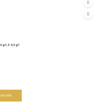
 g/l, S: 6,5 g/l
ENKORB