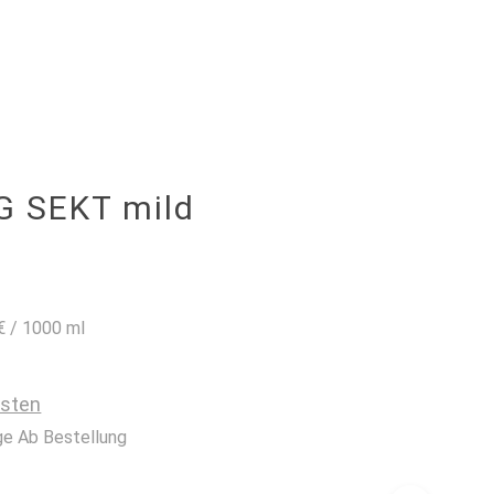
0
G SEKT mild
€
/
1000
ml
osten
ge Ab Bestellung