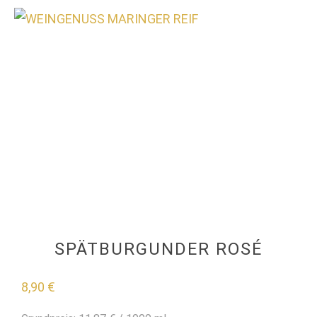
0
SPÄTBURGUNDER ROSÉ
8,90
€