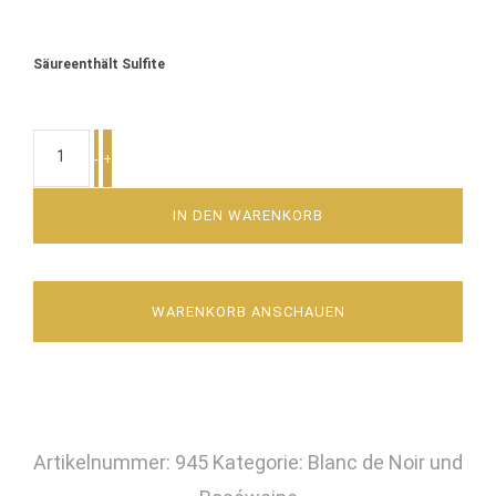
Säureenthält Sulfite
SPÄTBURGUNDER
-
+
ROSÉ
MENGE
IN DEN WARENKORB
WARENKORB ANSCHAUEN
Artikelnummer:
945
Kategorie:
Blanc de Noir und